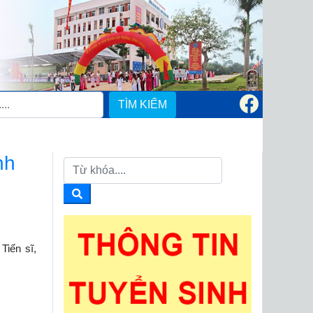
TÌM KIẾM
nh
Tiến sĩ,