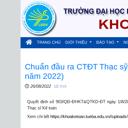
(current)
TRANG CHỦ
GIỚI THIỆU
ĐÀO TẠO
N
Chuẩn đầu ra CTĐT Thạc sỹ 
năm 2022)
26/08/2022
910
Quyết định số 903/QĐ-ĐHKT&QTKD-ĐT ngày 1/8/2022 
Thạc sĩ Kế toán
Xem chi tiết
https://khoaketoan.tueba.edu.vn//uploa