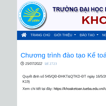
(current)
TRANG CHỦ
GIỚI THIỆU
ĐÀO TẠO
N
Chương trình đào tạo Kế to
15/07/2022
2723
Quyết định số 545/QĐ-ĐHKT&QTKD-ĐT ngày 16/5/2022 
K19)
Xem chi tiết tại đây:
https://khoaketoan.tueba.edu.vn