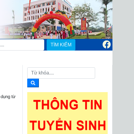
TÌM KIẾM
 dụng từ