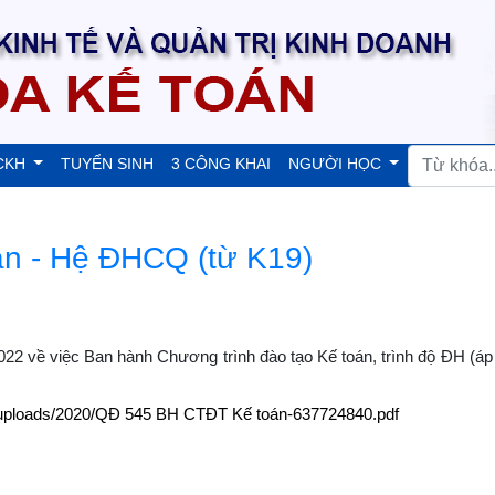
CKH
TUYỂN SINH
3 CÔNG KHAI
NGƯỜI HỌC
án - Hệ ĐHCQ (từ K19)
về việc Ban hành Chương trình đào tạo Kế toán, trình độ ĐH (áp
//uploads/2020/QĐ 545 BH CTĐT Kế toán-637724840.pdf