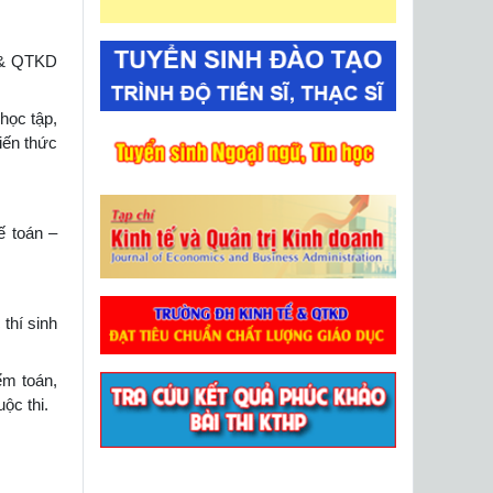
ế & QTKD
học tập,
iến thức
ế toán –
thí sinh
ểm toán,
ộc thi.