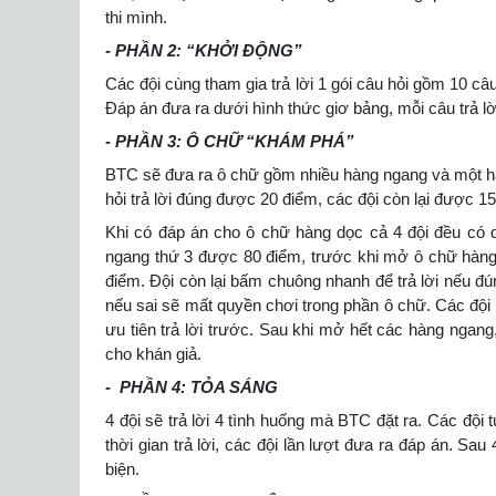
thi mình.
- PHẦN 2: “KHỞI ĐỘNG”
Các đội cùng tham gia trả lời 1 gói câu hỏi gồm 10 câu
Đáp án đưa ra dưới hình thức giơ bảng, mỗi câu trả l
- PHẦN 3: Ô CHỮ “KHÁM PHÁ”
BTC sẽ đưa ra ô chữ gồm nhiều hàng ngang và một hàng
hỏi trả lời đúng được 20 điểm, các đội còn lại được 1
Khi có đáp án cho ô chữ hàng dọc cả 4 đội đều có q
ngang thứ 3 được 80 điểm, trước khi mở ô chữ hàng 
điểm. Đội còn lại bấm chuông nhanh để trả lời nếu đún
nếu sai sẽ mất quyền chơi trong phần ô chữ. Các độ
ưu tiên trả lời trước. Sau khi mở hết các hàng ngang
cho khán giả.
- PHẦN 4: TỎA SÁNG
4 đội sẽ trả lời 4 tình huống mà BTC đặt ra. Các đội t
thời gian trả lời, các đội lần lượt đưa ra đáp án. Sa
biện.