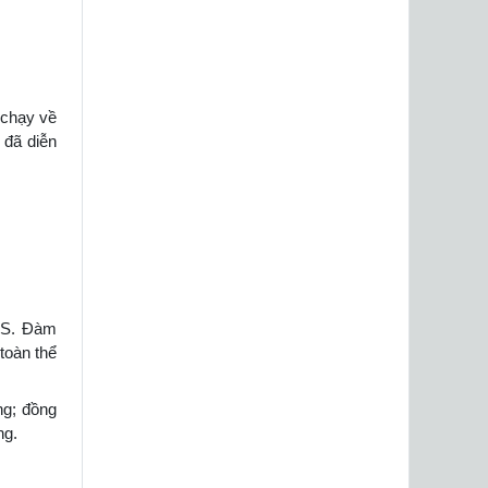
 chạy về
” đã diễn
 TS. Đàm
toàn thể
ng; đồng
ng.