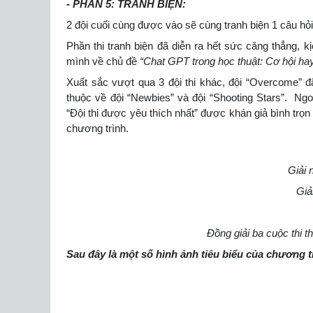
- PHẦN 5: TRANH BIỆN:
2 đội cuối cùng được vào sẽ cùng tranh biện 1 câu hỏi
Phần thi tranh biện đã diễn ra hết sức căng thẳng, kị
mình về chủ đề
“Chat GPT trong học thuật: Cơ hội ha
Xuất sắc vượt qua 3 đội thi khác, đội “Overcome” đã
thuộc về đội “Newbies” và đội “Shooting Stars”. Ngo
“Đội thi được yêu thích nhất” được khán giả bình trọn
chương trình.
Giải 
Giả
Đồng giải ba cuộc thi t
Sau đây là một số hình ảnh tiêu biểu của chương t