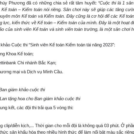
 Thúy Phương đã có những chia sẻ rất tâm huyết:
“Cuộc thi là 1 sân
n Kế toán – Kiểm toán nói riêng. Sân chơi này sẽ giúp các tăng cư
 chuyên môn Kế toán và Kiểm toán. Đây cũng là cơ hội để các Kế toá
năng lực, kiến thức về Kế toán – Kiểm toán của mình. Đây là một hoạt 
o của sinh viên Kế toán và sinh viên toàn trường, là một sân chơi h
khảo Cuộc thi “Sinh viên Kế toán Kiểm toán tài năng 2023”:
ng Khoa Kế toán;
tinbank Chi nhánh Bắc Kạn;
hương mại và Dịch vụ Minh Cầu.
Ban giám khảo cuộc thi
an tặng hoa cho Ban giám khảo cuộc thi
g kết, các đội thi trải qua 5 vòng thi:
 clip/diễn kịch,... Thời gian cho mỗi đội là không quá 03 phút. Ở phầ
h thức sân khấu hóa theo nhiều hình thức để làm nổi bật màu sắc riêng