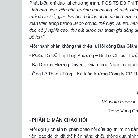
Phát biểu chỉ đạo tại chương trình, PGS.TS Đỗ Thị
sích cho sinh viên nhà trường nói chung và sinh viê
mối đoàn kết, giao lưu học hỏi lẫn nhau về lĩnh vực
toán viên trong tương lai có cơ hội thể hiện vai trò, 
dục có ý nghĩa cao, thu hút được sự tham gia đông đả
bổ ích.”
Một thành phần không thể thiếu là Hội đồng Ban Giám 
- PGS. TS Đỗ Thị Thúy Phương – Bí thư Chi bộ, Trưở
- Bà Dương Hương Duyên – Giám đốc Ngân hàng Viet
- Ông Lê Thanh Tùng – Kế toán trưởng Công ty CP T
TS. Đàm Phương L
Trong Vòng Chun
-
PHẦN 1: MÀN CHÀO HỎI
Mỗi đội tự chuẩn bị phần chào hỏi của đội thi mình bằng
tiên, các đội thi đã thể hiện năng khiếu thông qua hìn