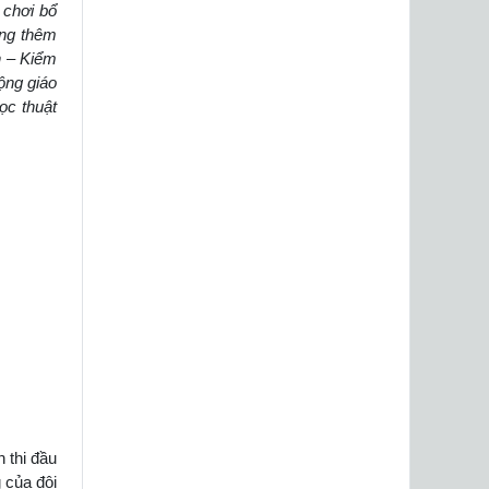
 chơi bổ
ờng thêm
n – Kiểm
động giáo
ọc thuật
n thi đầu
 của đội