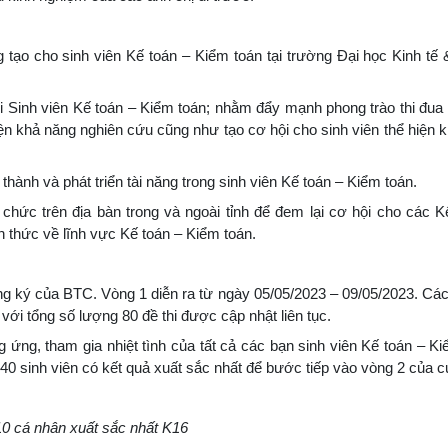
 tạo cho sinh viên Kế toán – Kiểm toán tại trường Đại học Kinh t
i Sinh viên Kế toán – Kiểm toán; nhằm đẩy mạnh phong trào thi đua 
ện khả năng nghiên cứu cũng như tạo cơ hội cho sinh viên thể hiện k
hành và phát triển tài năng trong sinh viên Kế toán – Kiểm toán.
chức trên địa bàn trong và ngoài tỉnh để đem lại cơ hội cho các K
ến thức về lĩnh vực Kế toán – Kiểm toán.
ăng ký của BTC. Vòng 1 diễn ra từ ngày 05/05/2023 – 09/05/2023. Các 
với tổng số lượng 80 đề thi được cập nhật liên tục.
ng, tham gia nhiệt tình của tất cả các bạn sinh viên Kế toán – Ki
 40 sinh viên có kết quả xuất sắc nhất để bước tiếp vào vòng 2 của cu
0 cá nhân xuất sắc nhất K16