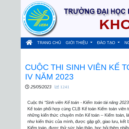
(current)
TRANG CHỦ
GIỚI THIỆU
ĐÀO TẠO
N
CUỘC THI SINH VIÊN KẾ 
IV NĂM 2023
25/05/2023
1241
Cuộc thi
“Sinh viên Kế toán - Kiểm toán tài năng 2023
Kế toán phối hợp cùng CLB Kế toán Kiểm toán viên t
những kiến thức chuyên môn Kế toán – Kiểm toán, là c
như kiến thức của mình, được gặp gỡ, giao lưu, kết
Kiểm toán, được thử sức bản thân, học hỏi thêm nhiều