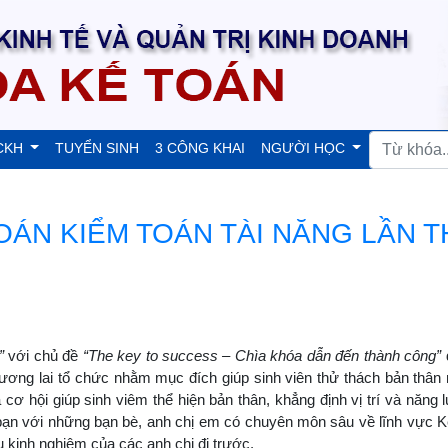
CKH
TUYỂN SINH
3 CÔNG KHAI
NGƯỜI HỌC
TOÁN KIỂM TOÁN TÀI NĂNG LẦN 
”
với chủ đề
“The key to success – Chìa khóa dẫn đến thành công”
ương lai tổ chức nhằm mục đích giúp sinh viên thử thách bản thân
ơ hội giúp sinh viêm thể hiện bản thân, khẳng định vị trí và năng 
 bạn với những bạn bè, anh chị em có chuyên môn sâu về lĩnh vực K
 kinh nghiệm của các anh chị đi trước.