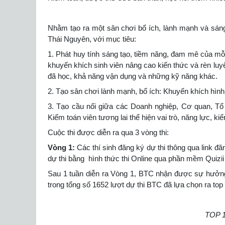
Nhằm tạo ra một sân chơi bổ ích, lành mạnh và sáng
Thái Nguyên, với mục tiêu:
1. Phát huy tính sáng tạo, tiềm năng, đam mê của mỗ
khuyến khích sinh viên nâng cao kiến thức và rèn luy
đã học, khả năng vận dụng và những kỹ năng khác.
2. Tạo sân chơi lành mạnh, bổ ích: Khuyến khích hình t
3. Tạo cầu nối giữa các Doanh nghiệp, Cơ quan, Tổ 
Kiểm toán viên tương lai thể hiện vai trò, năng lực, ki
Cuộc thi được diễn ra qua 3 vòng thi:
Vòng 1:
Các thí sinh đăng ký dự thi thông qua link đ
dự thi bằng hình thức thi Online qua phần mềm Quizii 
Sau 1 tuần diễn ra Vòng 1, BTC nhận được sự hưởng ứ
trong tổng số 1652 lượt dự thi BTC đã lựa chọn ra top
TOP 1