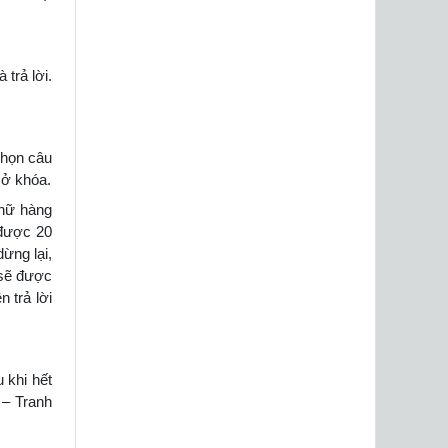
 trả lời.
chọn câu
mở khóa.
chữ hàng
 được 20
ừng lại,
 sẽ được
 trả lời
 khi hết
 – Tranh