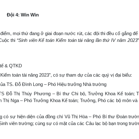
Đội 4: Win Win
h điểm, mọi thứ đang ở giai đoạn nước rút, các đội thi đều cố gắng để
Cuộc thi
“Sinh viên Kế toán Kiểm toán tài năng lần thứ IV năm 2023
 tế & QTKD
Kiểm toán tài năng 2023”, có sự tham dự của các quý vị đại biểu:
của TS. Đỗ Đình Long – Phó Hiệu trưởng Nhà trường
 TS Đỗ Thị Thúy Phương – Bí thư Chi bộ, Trưởng Khoa Kế toán;
 Thị Nga – Phó Trưởng Khoa Kế toán; Trưởng, Phó các bộ môn và 
ng có sự hiện diện của đồng chí Vũ Thị Hòa – Phó Bí thư Đoàn trườ
inh viên trường; cùng sự có mặt của các Câu lạc bộ bạn trong trườ