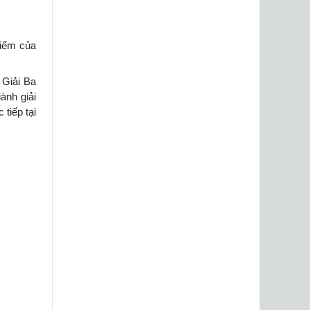
điểm của
 Giải Ba
ành giải
tiếp tại