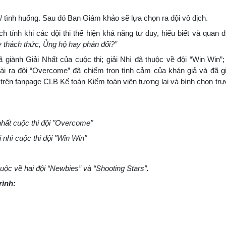
/ tình huống. Sau đó Ban Giám khảo sẽ lựa chọn ra đội vô địch.
ch tính khi các đội thi thể hiện khả năng tư duy, hiểu biết và quan 
y thách thức, Ủng hộ hay phản đối?”
 giành Giải Nhất của cuộc thi; giải Nhì đã thuộc về đội “Win Win”;
ài ra đội “Overcome” đã chiếm trọn tình cảm của khán giả và đã gi
 trên fanpage CLB Kế toán Kiểm toán viên tương lai và bình chọn trực 
nhất cuộc thi đội "Overcome"
i nhì cuộc thi đội "Win Win"
huộc về hai đội
“Newbies” và “Shooting Stars”.
rình: