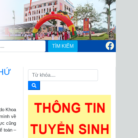
TÌM KIẾM
THỨ
do Khoa
 mình về
lực cũng
ế toán –