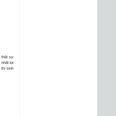
 thật sự
nhất lọt
thí sinh