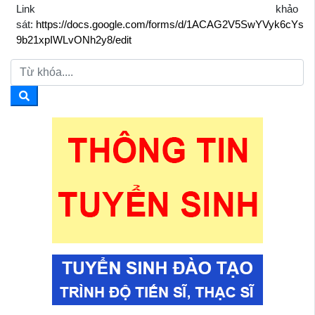
Link khảo
sát:
https://docs.google.com/forms/d/1ACAG2V5SwYVyk6cYs
9b21xpIWLvONh2y8/edit