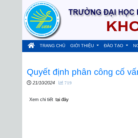
(current)
TRANG CHỦ
GIỚI THIỆU
ĐÀO TẠO
N
Quyết định phân công cố vấ
21/10/2024
719
Xem chi tiết
tại đây