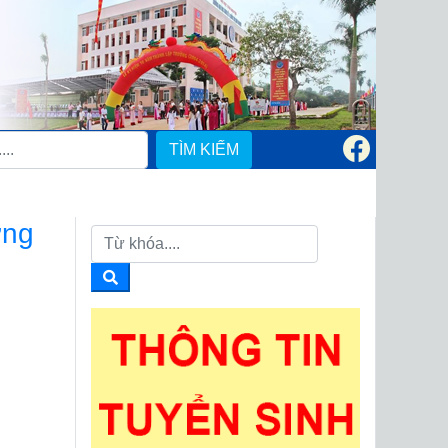
TÌM KIẾM
ứng