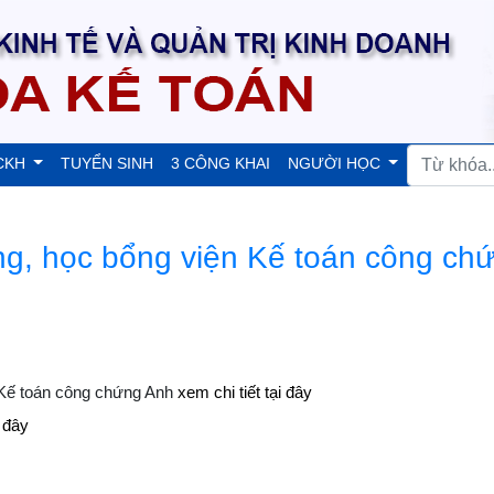
CKH
TUYỂN SINH
3 CÔNG KHAI
NGƯỜI HỌC
g, học bổng viện Kế toán công ch
 Kế toán công chứng Anh
xem chi tiết tại đây
i đây