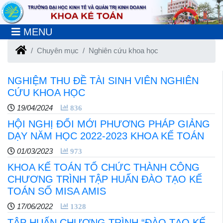
MENU
Chuyên mục
Nghiên cứu khoa học
NGHIỆM THU ĐỀ TÀI SINH VIÊN NGHIÊN
CỨU KHOA HỌC
19/04/2024
836
HỘI NGHỊ ĐỔI MỚI PHƯƠNG PHÁP GIẢNG
DẠY NĂM HỌC 2022-2023 KHOA KẾ TOÁN
01/03/2023
973
KHOA KẾ TOÁN TỔ CHỨC THÀNH CÔNG
CHƯƠNG TRÌNH TẬP HUẤN ĐÀO TẠO KẾ
TOÁN SỐ MISA AMIS
17/06/2022
1328
TẬP HUẤN CHƯƠNG TRÌNH “ĐÀO TẠO KẾ